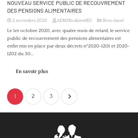
NOUVEAU SERVICE PUBLIC DE RECOUVREMENT
DES PENSIONS ALIMENTAIRES
2 novembre 2020
ADMINcabinetBO
Non classé
Le 1er octobre 2020, avec quatre mois de retard, le service
public de recouvrement des pensions alimentaires est
enfin mis en place par deux décrets n°2020-1201 et 2020-
1202 du 30…
En savoir plus
Navigation
1
2
3
des
articles