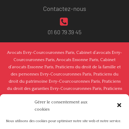
Contactez-nous
01 60 79 39 45
Avocats Evry-Courcouronnes Paris
,
Cabinet d’avocats Evry-
Courcouronnes Paris
,
Avocats Essonne Paris
,
Cabinet
d’avocats Essonne Paris
,
Praticiens du droit de la famille et
des personnes Evry-Courcouronnes Paris
,
Praticiens du
droit du patrimoine Evry-Courcouronnes Paris,
Praticiens
du droit des garanties Evry-Courcouronnes Paris
,
Praticiens
du droit immobilier Evry-Courcouronnes Paris
,
Praticiens
Gérer le consentement aux
du droit des garanties, des sûretés et des mesures
cookies
d’exécution Evry-Courcouronnes Paris
,
Praticiens du droit
social Evryy-Courcouronnes Paris
,
Praticiens du droit
Nous utilisons des cookies pour optimiser notre site web et notre service.
public Evry-Courcouronnes Paris
,
Praticiens du droit